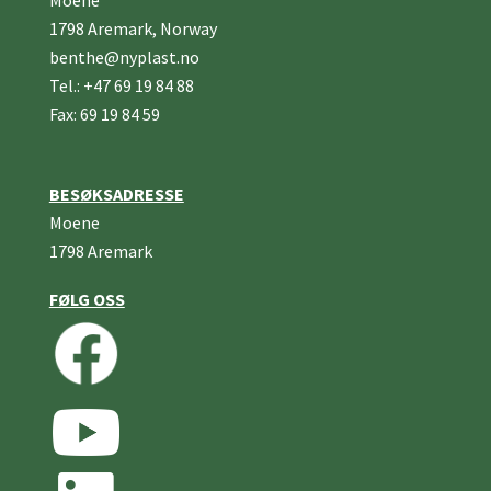
Moene
1798 Aremark, Norway
benthe@nyplast.no
Tel.: +47 69 19 84 88
Fax: 69 19 84 59
BESØKSADRESSE
Moene
1798 Aremark
FØLG OSS