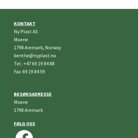
KONTAKT
Ny Plast AS
Moene
1798 Aremark, Norway
benthe@nyplast.no
Tel.: +47 69 19 84 88
Fax: 69 19 84 59
BESØKSADRESSE
Moene
1798 Aremark
FØLG OSS